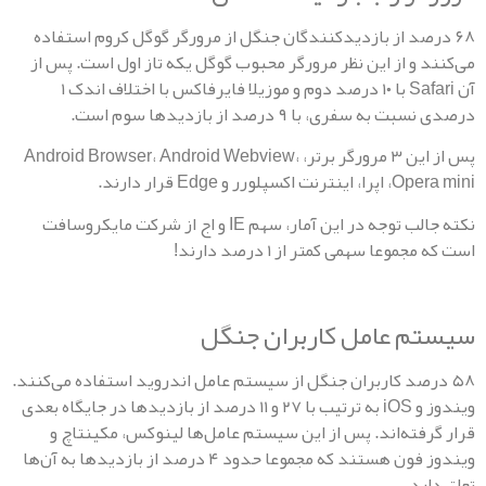
رصد از بازدیدکنندگان جنگل از مرورگر گوگل کروم استفاده
 و از این نظر مرورگر محبوب گوگل یکه تاز اول است. پس از
آن Safari با ۱۰ درصد دوم و موزیلا فایرفاکس با اختلاف اندک ۱
سفری، با ۹ درصد از بازدیدها سوم است.
پس از این ۳ مرورگر برتر، Android Browser، Android Webview،
رر و Edge قرار دارند.
نکته جالب توجه در این آمار، سهم IE و اج از شرکت مایکروسافت
وعا سهمی کمتر از ۱ درصد دارند!
 عامل کاربران جنگل
رصد کاربران جنگل از سیستم عامل اندروید استفاده می‌کنند.
ویندوز و iOS به ترتیب با ۲۷ و ۱۱ درصد از بازدیدها در جایگاه بعدی
فته‌اند. پس از این سیستم عامل‌ها لینوکس، مکینتاچ و
ویندوز فون هستند که مجموعا حدود ۴ درصد از بازدیدها به آن‌ها
د.