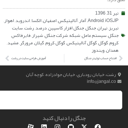
iO
,
Android
,
آمار
,
آنالیتیکس
,
اصفهان
,
الکسا
,
اندروید
,
اهواز
,
ز
,
تهران
,
جنگل
,
جنگل افزار کاسپین
,
درصد
,
رشت
,
سایت
ل
,
سیستم عامل
,
شبکه
,
شرکت جنگل
,
شیراز
,
فایرفاکس
,
م
,
گوگل
,
گوگل آنالیتیکس
,
گوگل کروم
,
گیلان
,
مرورگر
,
مشهد
,
ان
,
ویندوز
اح حساب توئیتر جنگل
آموزش طراحی سایت در رشت
، خیابان رودباری، خیابان جوادزاده، کوچه آبان
info@jangal.
جنگل را دنبال کنید