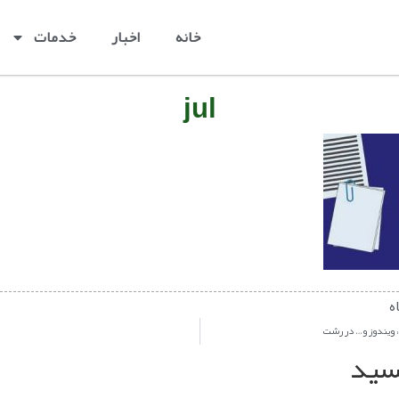
خانه
اخبار
خدمات
jul
ه
ل، ویندوز و… در رشت
یسید