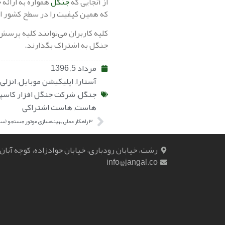
از آنجایی که
جنگل
همواره به ارائه
که همین کیفیت را در سطح کشور ای
کلیه کاربران می‌توانند کلیه پرسش‌
جنگل به اشتراک بگذارند.
مرداد 5, 1396
آستارا
,
اپلیکیشن موبایل
,
انزلی
جنگل
,
شرکت جنگل افزار کاسپ
هاست
,
هاست اشتراکی
۳ راهکار عملی بهینه‌سازی موتور جستجو (سئو)
رشت، خیابان رودباری، خیابان جوادزاده، کوچه آبان
info@jangal.co