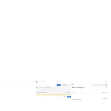
به
مترجم
گوگل
اضافه
شد!»
و
مترجم
واقعی
گیلکی
فروردین
12, 1397
ادامه
مطلب »
زبان
گیلکی
به
مترجم
گوگل
اضافه