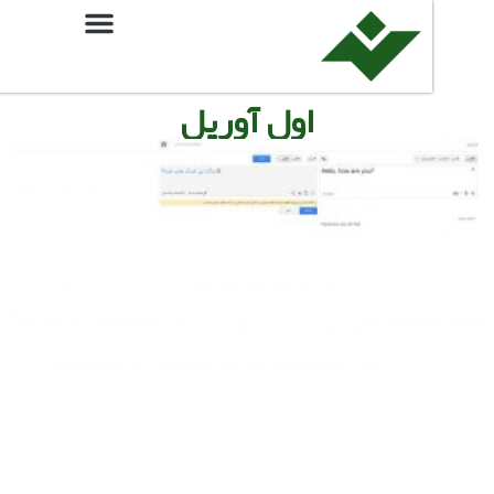
اول آوریل
دروغ
اول
آوریل
«زبان
گیلکی
به
مترجم
گوگل
اضافه
شد!»
و
مترجم
واقعی
گیلکی
فروردین
12, 1397