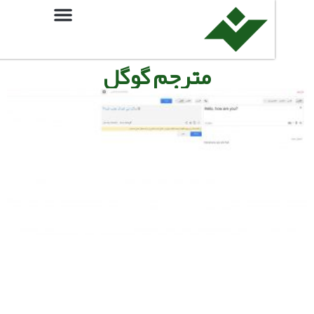
مترجم گوگل
زبان
گیلکی
به
مترجم
گوگل
اضافه
شد!
فروردین
12, 1397
ادامه
مطلب »