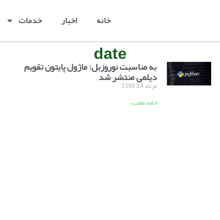
خانه
اخبار
خدمات
date
به مناسبت نوروزبل: ماژول پایتون تقویم
دیلمی منتشر شد
مرداد 14, 1398
ادامه مطلب »