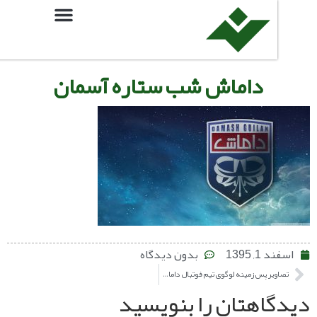
داماش شب ستاره آسمان
, 1395
بدون دیدگاه
تصاویر پس زمینه لوگوی تیم فوتبال داماش گیلان
اهتان را بنویسید