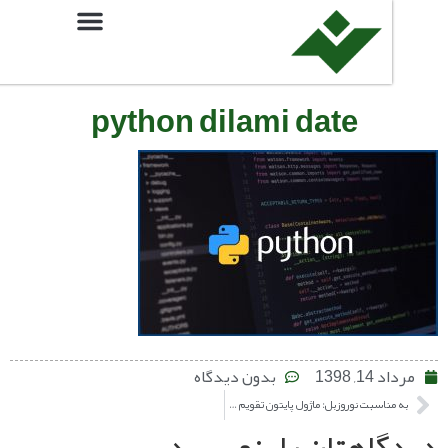
python dilami date
, 1398
بدون دیدگاه
به مناسبت نوروزبل: ماژول پایتون تقویم دیلمی منتشر شد
اهتان را بنویسید