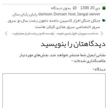
بدون دیدگاه
se
,
Jangal
,
host
,
Domain
,
damoon
,
پایان
,
پایان سال
,
ل
,
جنگل افزار کاسپین
,
دامنه
,
دامون
,
رشت
,
سال نو
,
سرور
,
ر اختصاصی
,
سرور مجازی
,
گیلان
,
هاست
به مناسبت نوروزبل: ماژول پایتون تقویم دیلمی منتشر شد
مؤسسه کادوس رشت یکی از معیارهای جذب نیرو در شرکت جنگل افزار کاسپین
اهتان را بنویسید
یمیل شما منتشر نخواهد شد.
بخش‌های موردنیاز
ذاری شده‌اند
*
*