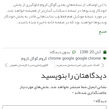
اوصاف، از نسخه‌های بعدی گوگل کروم جلوگیری از پخش
ویدیو‌ها در نسخه دسکتاپ آسان‌تر از همیشه خواهد شد.
 نسخه موبایل هم فقط وب سایت‌هایی قادر به پخش خودکار
ا خواهند بود که در صفحه خانه ذخیره شده باشند.
13
بدون دیدگاه
google chr
,
google
,
chrome
,
کروم
,
گوگل کروم
آهنگ «شهر باران» امیر اسماعیل صدیقی منتشر شد
الگوی رفتاری مدیر با کارمندان باهوش
اهتان را بنویسید
یمیل شما منتشر نخواهد شد.
بخش‌های موردنیاز
ذاری شده‌اند
*
*