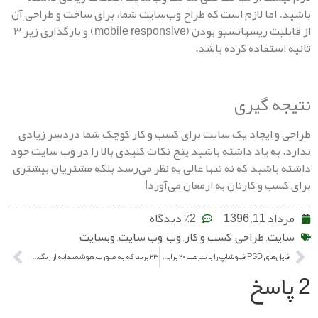
اما لازم است که طراح وب‌سایت شما، برای ساخت و طراحی آن
از قابلیت ریسپانسیو بودن (mobile responsive) و بارگذاری زیر ۳
ستفاده کرده باشد.
 گیری
 ایجاد یک سایت برای کسب و کار کوچک شما دردسر زیادی
به یاد داشته باشید پنج نکات کلیدی بالا را در وب سایت خود
اشید که نه تنها عالی به نظر می‌رسد بلکه مشتریان بیشتری
 و کار‌تان به ارمغان می‌آورد!
, 1396
٪2 دیدگاه
ت
,
طراحی
,
کسب و کار
,
وب
,
وب سایت
,
وبسایت
فایل‌های PSD فتوشاپ را با سرعت ۲۰ برابری ذخیره کنید
۲۳ برند که به صورت هوشمندانه از رنگ‌ها در لوگو خود استفاده کرده‌اند